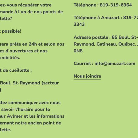
ez-vous récupérer votre
Téléphone : 819-319-6964
ande à l'un de nos points de
Téléphone à Amuzart : 819-7
lette?
3343
t possible!
Adresse postale : 85 Boul. St
 sera prête en 24h et selon nos
Raymond, Gatineau, Québec, 
es d'ouvertures et nos
0N8
nibilités.
Courriel : info@amuzart.com
 de cueillette :
Nous joindre
 Boul. St-Raymond (secteur
)
llez communiquer avec nous
 savoir l'horaire pour le
eur Aylmer et les informations
ernant notre ancien point de
lette.