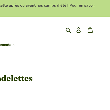
te après ou avant nos camps d'été | Pour en savoir
Rechercher
Se connecter
Panier
nements
ndelettes