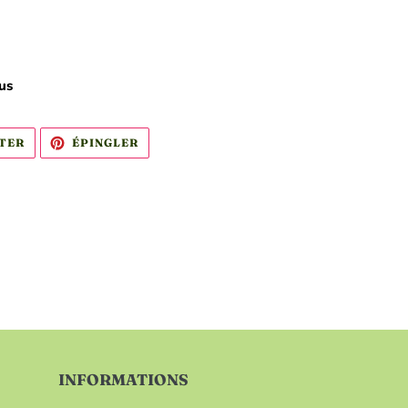
lus
TWEETER
ÉPINGLER
TER
ÉPINGLER
SUR
SUR
TWITTER
PINTEREST
INFORMATIONS