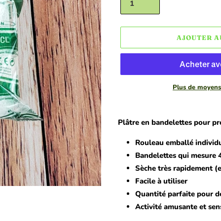
AJOUTER A
Plus de moyens
Ajout
d'un
Plâtre en bandelettes pour pr
produit
à
Rouleau emballé individ
votre
Bandelettes qui mesure 
panier
Sèche très rapidement (e
Facile à utiliser
Quantité parfaite pour de
Activité amusante et sen