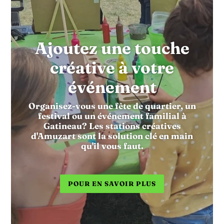
Ajoutez une touche
créative à votre
événement
Organisez-vous une fête de quartier, un
festival ou un événement familial à
Gatineau? Les stations créatives
d'Amuzart sont la solution clé en main
qu'il vous faut.
POUR EN SAVOIR PLUS