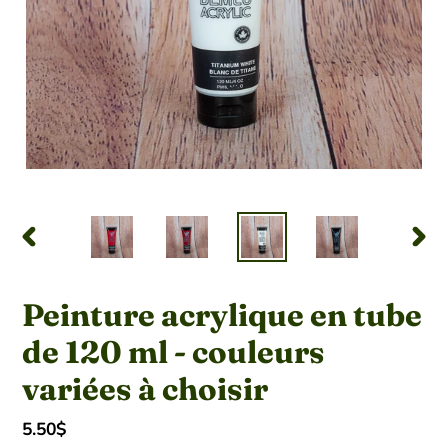
DIAPOSITIVE
DIAP
PRÉCÉDENTE
SUIV
Peinture acrylique en tube
de 120 ml - couleurs
variées à choisir
Prix
5.50$