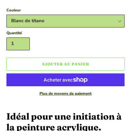
normal
Couleur
Quantité
AJOUTER AU PANIER
Plus de moyens de paiement
Ajout
d'un
Idéal pour une initiation à
produit
à
la peinture acrylique.
votre