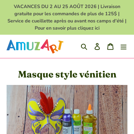
Passer
VACANCES DU 2 AU 25 AOÛT 2026 | Livraison
au
gratuite pour les commandes de plus de 125$ |
contenu
Service de cueillette après ou avant nos camps d'été |
Pour en savoir plus cliquez ici
Rechercher
Se connecter
Panier
C
Masque style vénitien
o
l
l
e
c