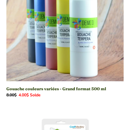
500
ml
Gouache couleurs variées - Grand format 500 ml
Prix
8.00$
Prix
4.00$
Solde
normal
réduit
Mini
pistolet
à