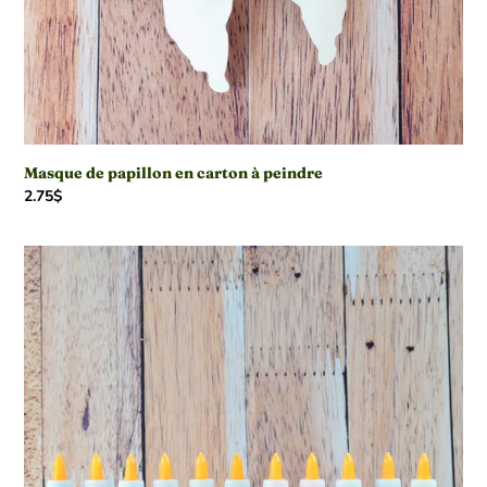
Masque de papillon en carton à peindre
Prix
2.75$
normal
Colle
brillante
-
Plusieurs
couleurs
disponibles