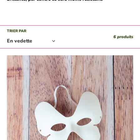
TRIER PAR
6 produits
Masque
de
papillon
en
carton
à
peindre