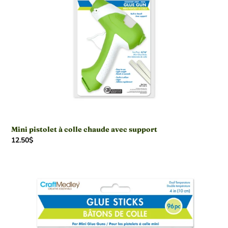
colle
chaude
avec
support
Mini pistolet à colle chaude avec support
Prix
12.50$
normal
Bâtons
de
colle
chaude
pour
mini