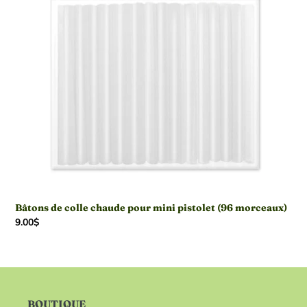
pistolet
(96
morceaux)
Bâtons de colle chaude pour mini pistolet (96 morceaux)
Prix
9.00$
normal
BOUTIQUE