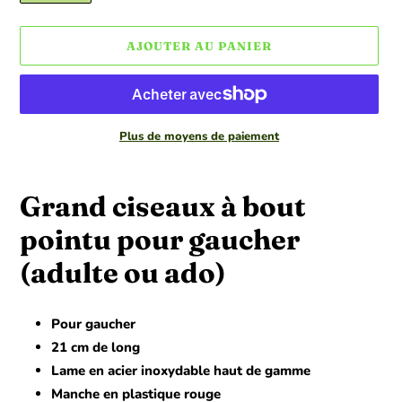
AJOUTER AU PANIER
Plus de moyens de paiement
Ajout
d'un
Grand ciseaux à bout
produit
à
pointu pour gaucher
votre
(adulte ou ado)
panier
Pour gaucher
21 cm de long
Lame en acier inoxydable haut de gamme
Manche en plastique rouge