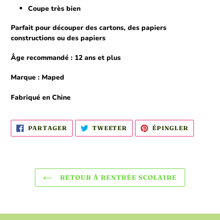
Coupe très bien
Parfait pour découper des cartons, des papiers
constructions ou des papiers
Âge recommandé : 12 ans et plus
Marque : Maped
Fabriqué en Chine
PARTAGER
TWEETER
ÉPINGLE
PARTAGER
TWEETER
ÉPINGLER
SUR
SUR
SUR
FACEBOOK
TWITTER
PINTER
RETOUR À RENTRÉE SCOLAIRE