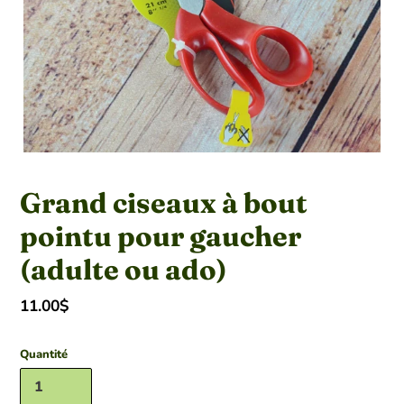
Grand ciseaux à bout
pointu pour gaucher
(adulte ou ado)
Prix
11.00$
normal
Quantité