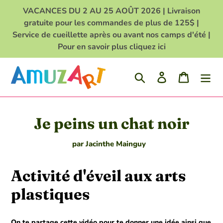
Passer
VACANCES DU 2 AU 25 AOÛT 2026 | Livraison
au
gratuite pour les commandes de plus de 125$ |
contenu
Service de cueillette après ou avant nos camps d'été |
Pour en savoir plus cliquez ici
Rechercher
Se connecter
Panier
Je peins un chat noir
par Jacinthe Mainguy
Activité d'éveil aux arts
plastiques
On te partage cette vidéo pour te donner une idée ainsi que